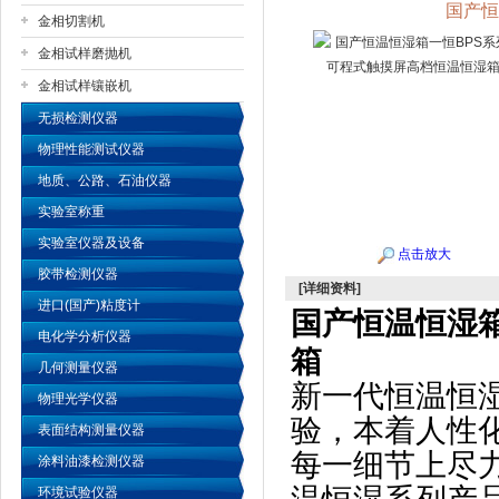
国产恒
金相切割机
金相试样磨抛机
公司名称
金相试样镶嵌机
无损检测仪器
物理性能测试仪器
地质、公路、石油仪器
实验室称重
实验室仪器及设备
点击放大
胶带检测仪器
[详细资料]
进口(国产)粘度计
国产恒温恒湿
电化学分析仪器
箱
几何测量仪器
新一代恒温恒
物理光学仪器
验，本着人性
表面结构测量仪器
每一细节上尽
涂料油漆检测仪器
环境试验仪器