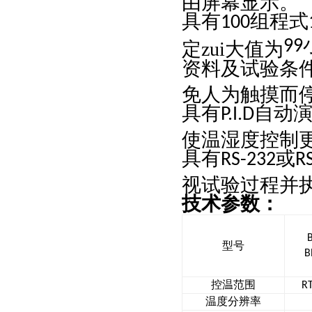
具有
组程式
100
99
定zui大值为
资料及试验条
免人为触摸而
具有
自动
P.I.D
使温湿度控制
具有
或
RS-232
R
视试验过程并
技术参数：
型号
B
控温范围
R
温度分辨率