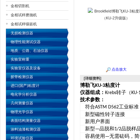
金相切割机
金相试样磨抛机
公司名称
金相试样镶嵌机
无损检测仪器
物理性能测试仪器
地质、公路、石油仪器
实验室称重
实验室仪器及设备
点击放大
胶带检测仪器
[详细资料]
博勒飞
粘度计
KU-3
进口(国产)粘度计
仪器组成：
转子（
Krebs
KU-
电化学分析仪器
技术参数：
几何测量仪器
符合
工业标准
ASTM D562
物理光学仪器
新型磁性转子连接
表面结构测量仪器
新用户界面
新型
品脱和
品脱样
—
1/2
涂料油漆检测仪器
容易使用
无需砝码，简
—
环境试验仪器