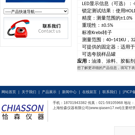
显示信息（可选）：
LED
-
锁定测试结果：使用
HOL
精度：测量范围的
±1.0%
重现性：
±0.5%
标准
转子
Krebs
测量范围：
，
40~141KU
3
可提供的固定器：适用于
可选夸脱样品罐
应用：
油漆、涂料、胶黏剂
想了解更详细的产品信息，填写下表
网站首页
|
关于我们
|
产品展示
|
新闻中心
|
在线留言
|
联系我们
|
沪ICP备
手机：18701943382 传真：021-59105968
上海恰森仪器有限公司(www.qiasen17.net)主要经营