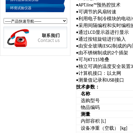
预热腔技术
•
APT.line
™
环境试验仪器
可调节的风扇转速
•
利用电子制冷模块的电动
•
采用间隔编程和实时编程
•
通过
显示器进行显示
•
LCD
通过按钮旋钮进行输入
•
由安全玻璃
制成的内
•
(ESG)
由不锈钢制成的
个插架
•
2
可与
堆叠
•
KT115
独立可调的温度安全装置
•
3
计算机接口：以太网
•
测量值记录和
接口
•
USB
技术参数：
名称
选购型号
物品编码
测量
内部容积
[L]
设备净重（空载）
[kg]