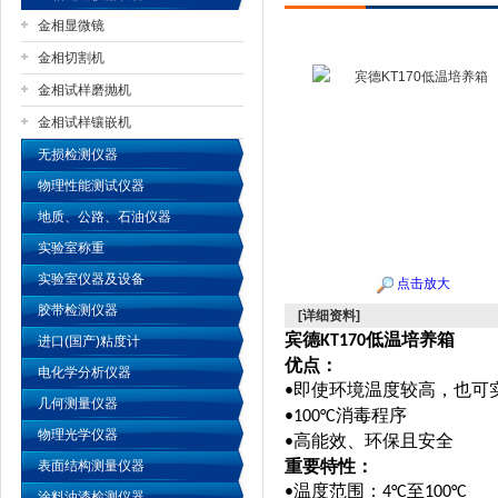
金相显微镜
金相切割机
金相试样磨抛机
公司名称
金相试样镶嵌机
无损检测仪器
物理性能测试仪器
地质、公路、石油仪器
实验室称重
实验室仪器及设备
点击放大
胶带检测仪器
[详细资料]
宾德
低温培养箱
KT170
进口(国产)粘度计
优点：
电化学分析仪器
即使环境温度较高，也可
•
几何测量仪器
消毒程序
•
100°C
物理光学仪器
高能效、环保且安全
•
重要特性：
表面结构测量仪器
温度范围：
至
•
4°C
100°C
涂料油漆检测仪器