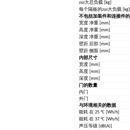
zui大总负载
[kg]
每个隔板的zui大负载
[kg]
不包括加装件和连接件的
宽度
净重
[mm]
高度
净重
[mm]
深度
净重
[mm]
壁距
后部
[mm]
壁距
侧面
[mm]
内部尺寸
宽度
[mm]
高度
[mm]
深度
[mm]
门的数量
内门
外门
与环境相关的数据
能耗
在
25 °C [Wh/h]
能耗
在
37 °C [Wh/h]
声压等级
[dB(A)]