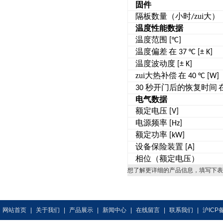
固件
隔板数量（小时
zui大）
/
温度性能数据
温度范围
[°C]
温度偏差
在
37 °C [± K]
温度波动度
[± K]
zui大热补偿
在
40 °C [W]
秒开门后的恢复时间
30
电气数据
额定电压
[V]
电源频率
[Hz]
额定功率
[kW]
设备保险装置
[A]
相位（额定电压）
想了解更详细的产品信息，填写下表
网站首页
|
关于我们
|
产品展示
|
新闻中心
|
在线留言
|
联系我们
|
沪ICP备