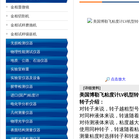
金相显微镜
金相切割机
金相试样磨抛机
公司名称
金相试样镶嵌机
无损检测仪器
物理性能测试仪器
地质、公路、石油仪器
实验室称重
实验室仪器及设备
点击放大
胶带检测仪器
[详细资料]
美国博勒飞粘度计
机型转
LV
进口(国产)粘度计
转子介绍：
电化学分析仪器
对转子来说，转子越粗型号
几何测量仪器
对同种液体来说，转速随着
物理光学仪器
对待测液体来说，粘度越大
使用同种转子，转速随着粘
表面结构测量仪器
测量粘度时选择转子和转速
涂料油漆检测仪器