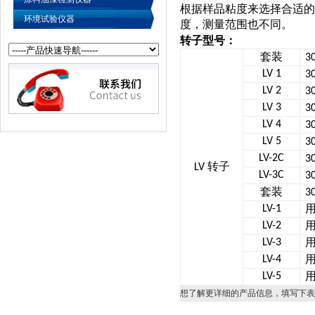
根据样品粘度来选择合适的
环境试验仪器
度，测量范围也不同。
转子型号：
套装
3
LV 1
3
LV 2
3
LV 3
3
LV 4
3
LV 5
3
LV-2C
3
转子
LV
LV-3C
3
套装
3
LV-1
LV-2
LV-3
LV-4
LV-5
想了解更详细的产品信息，填写下表