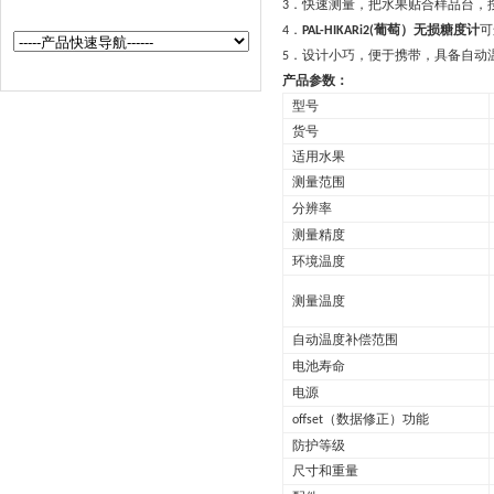
．
快速测量，把水果贴合样品台，
3
．
葡萄）无损糖度计
可
4
PAL-HIKARi2(
．
设计小巧，便于携带，具备自动
5
产品参数：
型号
货号
适用水果
测量范围
分辨率
测量精度
环境温度
测量温度
自动温度补偿范围
电池寿命
电源
（数据修正）功能
offset
防护等级
尺寸和重量