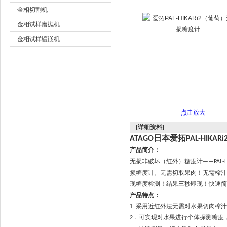
金相切割机
金相试样磨抛机
公司名称
金相试样镶嵌机
无损检测仪器
物理性能测试仪器
地质、公路、石油仪器
实验室称重
实验室仪器及设备
点击放大
胶带检测仪器
[详细资料]
日本爱拓
ATAGO
PAL-HIKARi2
进口(国产)粘度计
产品简介：
电化学分析仪器
无损非破坏（红外）糖度计
——PAL-H
几何测量仪器
损糖度计。无需切取果肉！无需榨汁
物理光学仪器
现糖度检测！结果三秒即现！快速简
产品特点：
表面结构测量仪器
1. 采用近红外法无需对水果切肉榨
涂料油漆检测仪器
．
可实现对水果进行个体探测糖度
2
环境试验仪器