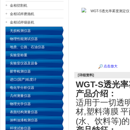
金相切割机
金相试样磨抛机
公司名称
金相试样镶嵌机
无损检测仪器
物理性能测试仪器
地质、公路、石油仪器
实验室称重
实验室仪器及设备
点击放大
胶带检测仪器
[详细资料]
进口(国产)粘度计
WGT-S
透光率
电化学分析仪器
产品介绍：
几何测量仪器
适用于一切透
物理光学仪器
材
,
塑料薄膜
平
表面结构测量仪器
(
水、饮料等
)
的
涂料油漆检测仪器
环境试验仪器