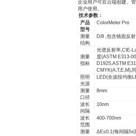
企业用户可在云端创建、管
用户使用。
技术参数：
产品
ColorMeter Pro
型号
测量
D/8 ,
包含镜面反射
结构
光谱反射率
,CIE-L
测量
度
(ASTM E313-00
指标
D1925,ASTM E313
CMYK(A,T,E,M),
照明
LED(
全波段均衡
L
光源
测量
8mm
口径
波长
10nm
间隔
波长
400-700nm
范围
测量
ΔE≤0.1(
每间隔
5s