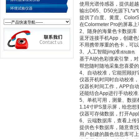
使用光谱传感器，提供超越
环境试验仪器
输出
D65
、
D50
光源下
L*a*
提供了白度、黄度、
ColorS
在
Colormeter Pro
的屏幕上
2
、随身的海量色卡数据库
蓝牙连接手机
App
，创建色
不用携带厚重的色卡，可以
3
、人工智能
jing
准
感知颜色
基于
AI
的色彩搜索引擎，对
帮您随时随地采集您喜爱的
4
、自动校准，它能照顾好
仪器开机时同时自动校准，
仪器长时间工作，
APP
自
还能结合
App
进行手动校准
5
、单机可用，测量、数据
1.14
寸
IPS
显示屏，给您想
仪器可存储数据，打开
App
6
、云端数据库，查看上传
提供色卡数据库，随意查找
用户创建的颜色信息库可上