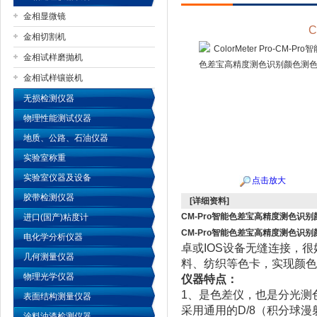
金相显微镜
C
金相切割机
金相试样磨抛机
公司名称
金相试样镶嵌机
无损检测仪器
物理性能测试仪器
地质、公路、石油仪器
实验室称重
实验室仪器及设备
点击放大
胶带检测仪器
[详细资料]
CM-Pro智能色差宝高精度测色识
进口(国产)粘度计
CM-Pro智能色差宝高精度测色识
电化学分析仪器
卓或
IOS
设备无缝连接，很
几何测量仪器
料、纺织等色卡，实现颜色
物理光学仪器
仪器特点：
1
、是色差仪，也是分光测
表面结构测量仪器
采用通用的
D/8
（积分球漫
涂料油漆检测仪器