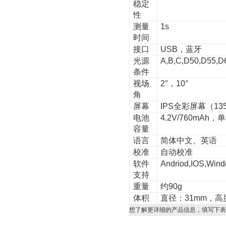
稳定
性
测量
1s
时间
接口
USB
，蓝牙
光源
A,B,C,D50,D55,D
条件
视场
2°
，
10°
角
屏幕
IPS
全彩屏幕（
135
电池
4.2V/760mAh
，单
容量
语言
简体中文、英语
校准
自动校准
软件
Andriod,IOS,Win
支持
重量
约
90g
体积
直径：
31mm
，高
想了解更详细的产品信息，填写下表