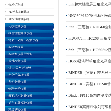
3nh超大触摸屏三角度光泽
金相切割机
金相试样磨抛机
公司名称
NHG60M 60°微孔精密
金相试样镶嵌机
无损检测仪器
3nh（三恩驰）NHG60
物理性能测试仪器
三恩驰/3nh HG268 三
地质、公路、石油仪器
实验室称重
3nh（三恩驰）HG60S
实验室仪器及设备
胶带检测仪器
HG60经济型单角度光泽
进口(国产)粘度计
BINDER（宾德）FP系列
电化学分析仪器
几何测量仪器
BINDER（宾德）FP24
物理光学仪器
Binder FP115高精度温
表面结构测量仪器
涂料油漆检测仪器
BINDER宾德FP系列可编
环境试验仪器