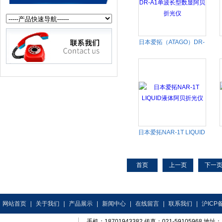
日本爱拓（ATAGO）DR-
A1单波长型数显阿贝折光
仪
日本爱拓NAR-1T LIQUID
液体阿贝折光仪
首页
上一页
下一
网站首页
|
关于我们
|
产品展示
|
新闻中心
|
在线留言
|
联系我们
|
沪ICP备
手机：18701943382 传真：021-59105968