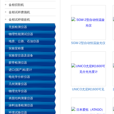
金相切割机
金相试样磨抛机
公司名称
金相试样镶嵌机
无损检测仪器
物理性能测试仪器
地质、公路、石油仪器
SGW-2型自动恒温旋光仪
实验室称重
实验室仪器及设备
胶带检测仪器
进口(国产)粘度计
电化学分析仪器
几何测量仪器
UNICO尤尼柯1600可见
物理光学仪器
分光光度计
表面结构测量仪器
涂料油漆检测仪器
环境试验仪器